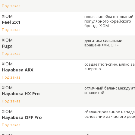
под заказ
XIOM
новая линейка оснований 
популярного корейского
Feel ZX1
бренда XIOM
под заказ
XIOM
для атаки сильными
вращениями, OFF-
Fuga
под заказ
XIOM
создает топ-спин, мягко з
энергию
Hayabusa ARX
под заказ
XIOM
отличный баланс между а
и защитой
Hayabusa HX Pro
под заказ
XIOM
сбалансированное напад
основание из чистого дер
Hayabusa OFF Pro
под заказ