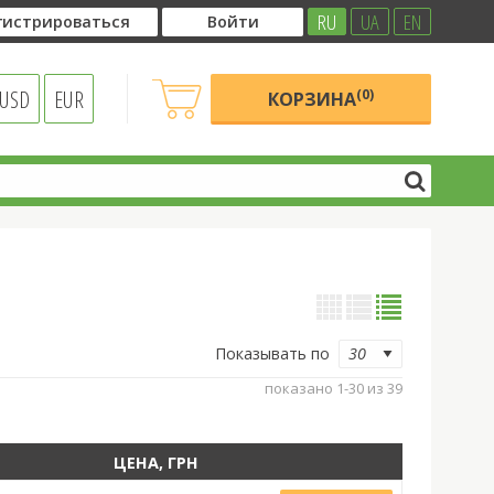
RU
UA
EN
гистрироваться
Войти
USD
EUR
(0)
КОРЗИНА
Показывать по
показано 1-30 из 39
ЦЕНА, ГРН