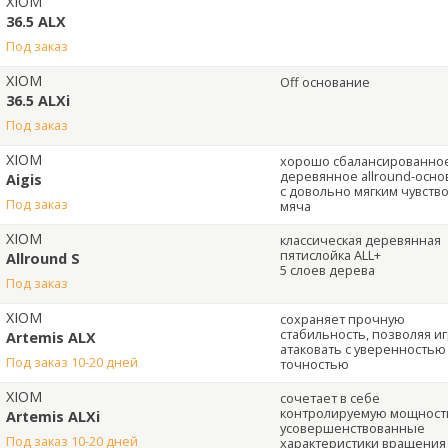
XIOM
36.5 ALX
под заказ
XIOM
Off основание
36.5 ALXi
под заказ
XIOM
хорошо сбалансированно
деревянное allround-осн
Aigis
с довольно мягким чувств
под заказ
мяча
XIOM
классическая деревянная
пятислойка ALL+
Allround S
5 слоев дерева
под заказ
XIOM
сохраняет прочную
стабильность, позволяя и
Artemis ALX
атаковать с уверенностью
под заказ 10-20 дней
точностью
XIOM
сочетает в себе
контролируемую мощност
Artemis ALXi
усовершенствованные
под заказ 10-20 дней
характеристики вращения