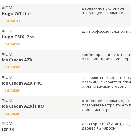
XIOM
деревянное 5-слойное
атакующее основание
Hugo Off Lite
под заказ
XIOM
для профессиональной иг
Hugo TMXi Pro
под заказ
XIOM
комбинированное основан
разными свойствами стор
Ice Cream AZX
под заказ
XIOM
позволяет пользователю 
различные характеристик
Ice Cream AZX PRO
игры на каждой стороне
под заказ
XIOM
особенное основание, ко
позволяет настроить его 
Ice Cream AZXi PRO
свой стиль игры
под заказ
XIOM
для скоростной атаки, OFF;
дерево + 2 карбон
Ignito