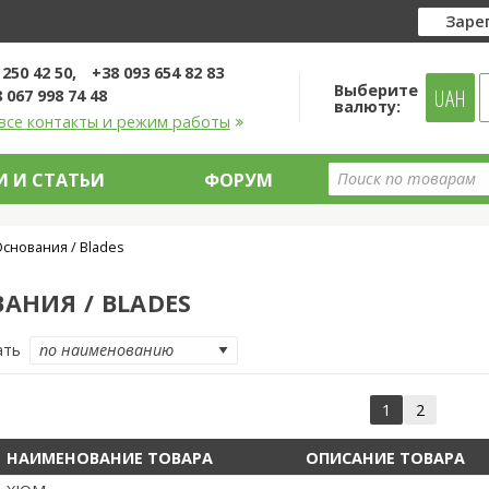
Заре
 250 42 50
+38 093 654 82 83
Выберите
UAH
 067 998 74 48
валюту:
все контакты и режим работы
 И СТАТЬИ
ФОРУМ
снования / Blades
АНИЯ / BLADES
ать
1
2
НАИМЕНОВАНИЕ ТОВАРА
ОПИСАНИЕ ТОВАРА