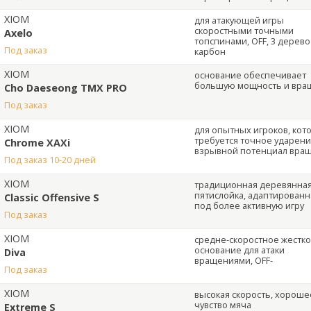
XIOM
для атакующей игры
скоростными точными
Axelo
топспинами, OFF, 3 дерево
под заказ
карбон
XIOM
основание обеспечивает
большую мощность и вра
Cho Daeseong TMX PRO
под заказ
XIOM
для опытных игроков, ко
требуется точное ударени
Chrome XAXi
взрывной потенциал вра
под заказ 10-20 дней
XIOM
традиционная деревянна
пятислойка, адаптированн
Classic Offensive S
под более активную игру
под заказ
XIOM
средне-скоростное жестк
основание для атаки
Diva
вращениями, OFF-
под заказ
XIOM
высокая скорость, хороше
чувство мяча
Extreme S