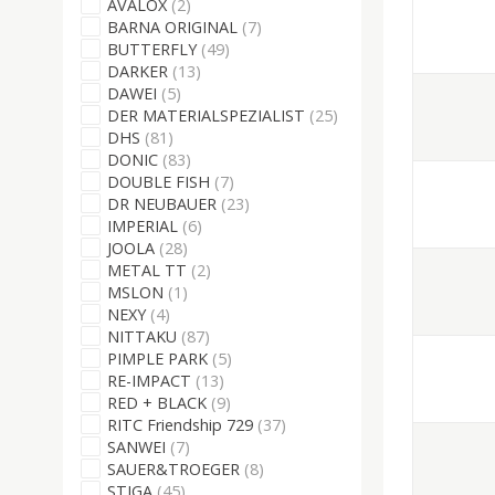
AVALOX
(2)
BARNA ORIGINAL
(7)
BUTTERFLY
(49)
DARKER
(13)
DAWEI
(5)
DER MATERIALSPEZIALIST
(25)
DHS
(81)
DONIC
(83)
DOUBLE FISH
(7)
DR NEUBAUER
(23)
IMPERIAL
(6)
JOOLA
(28)
METAL TT
(2)
MSLON
(1)
NEXY
(4)
NITTAKU
(87)
PIMPLE PARK
(5)
RE-IMPACT
(13)
RED + BLACK
(9)
RITC Friendship 729
(37)
SANWEI
(7)
SAUER&TROEGER
(8)
STIGA
(45)