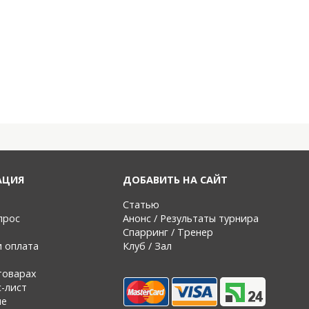
АЦИЯ
ДОБАВИТЬ НА САЙТ
Статью
прос
Анонс / Результаты турнира
Спарринг / Тренер
и оплата
Клуб / Зал
товарах
с-лист
ие