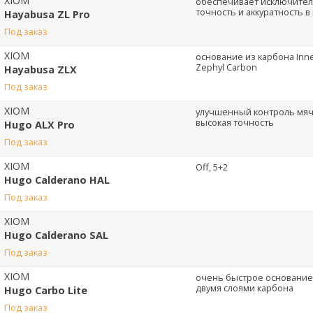
XIOM
обеспечивает исключите
точность и аккуратность в
Hayabusa ZL Pro
под заказ
XIOM
основание из карбона Inn
Zephyl Carbon
Hayabusa ZLX
под заказ
XIOM
улучшенный контроль мяч
высокая точность
Hugo ALX Pro
под заказ
XIOM
Off, 5+2
Hugo Calderano HAL
под заказ
XIOM
Hugo Calderano SAL
под заказ
XIOM
очень быстрое основание
двумя слоями карбона
Hugo Carbo Lite
под заказ