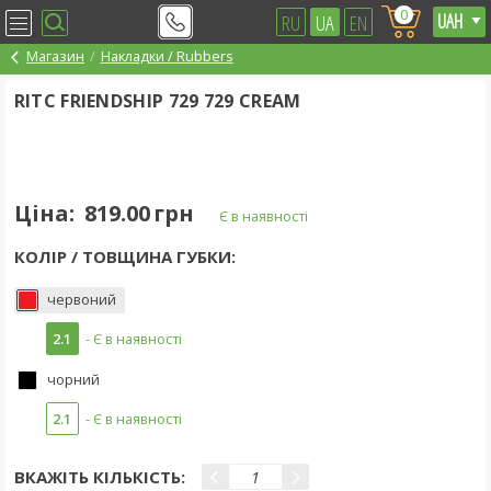
0
RU
UA
EN
Магазин
Накладки / Rubbers
RITC FRIENDSHIP 729 729 CREAM
Ціна:
819.00 грн
Є в наявності
КОЛІР / ТОВЩИНА ГУБКИ:
червоний
2.1
- Є в наявності
чорний
2.1
- Є в наявності
ВКАЖІТЬ КІЛЬКІСТЬ: