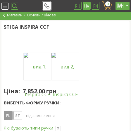
0
RU
UA
EN
Магазин
Основи / Blades
STIGA INSPIRA CCF
Ціна:
7,852.00 грн
ВИБЕРІТЬ ФОРМУ РУЧКИ:
FL
ST
- під замовлення
Які бувають типи ручки