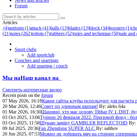
News and articles
Forum
Articles
(4)
antispin (1)
attack (41)
balls (13)
blades (13)
block (34)
boosters (1)
ch
(21)
notes (262)
robots (7)
rubbers (52)
rules and technique (50)
sale and 
Sport clubs
Add sportclub
Couches and sparrings
Add sparring / couch
Мы на
Наш канал на
Смотреть интересные видео
Recent posts on the
forum
07 May 2026, 16:18
Какие сайты клубы используют для расчета 
20 Mar 2026, 12:46
Совет по длинным шипам!
By:
aleks 64a
01 Mar 2026, 16:30
Шановні, хто має основу Tibhar IV L DHT, будь
03 Oct 2025, 13:06
Турнир 26 февраля 2022. Призовой фонд - боле
03 Oct 2025, 11:58
Шукаю заміну GAMBLER REFLECTOID
By:
09 Jul 2025, 20:36
Fan Zhendong SUPER ALC
By:
salihov
26 Jun 2025, 07:53
Можно ли добивать мяч на стороне соперника