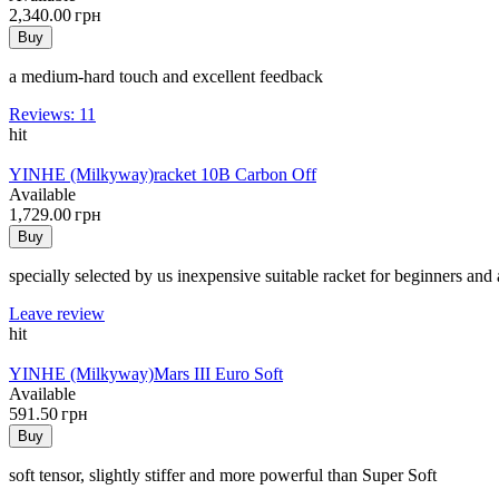
2,340.00 грн
Buy
a medium-hard touch and excellent feedback
Reviews: 11
hit
YINHE (Milkyway)
racket 10B Carbon Off
Available
1,729.00 грн
Buy
specially selected by us inexpensive suitable racket for beginners and 
Leave review
hit
YINHE (Milkyway)
Mars III Euro Soft
Available
591.50 грн
Buy
soft tensor, slightly stiffer and more powerful than Super Soft