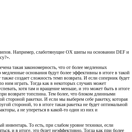
х шипов. Например, слаботянущие OX шипы на основании DEF и
су?».
чена такая закономерность, что от более медленных
о медленные основания будут более эффективны в итоге в такой
 также создает сложность темп возврата. И если соперник будет
по ним играть. Тогда как в некоторых случаях может
успевать, хотя там и вращение меньше, и это может быть в итоге
при возврате топспина. Тем более, что блоком длинными
й стороной ракетки. И если мы выберем себе ракетку, которая
угой стороной, то в итоге такая ракетка не будет оптимальной
кторы, а не упереться в какой-то один из них и
й инвентарь. То есть, при слабом уровне техники, если
ься, и в итоге, это будет неэффективно. Тогда как при более