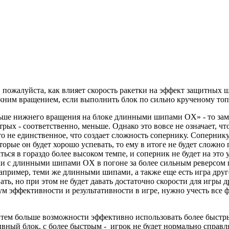
, пожалуйста, как влияет скорость ракетки на эффект защитны
ижним вращением, если выполнить блок по сильно крученому топ
льше нижнего вращения на блоке длинными шипами OX» - то заме
рых - соответственно, меньше. Однако это вовсе не означает, чт
о не единственное, что создает сложность сопернику. Сопернику
рые он будет хорошо успевать, то ему в итоге не будет сложно 
ься в гораздо более высоком темпе, и соперник не будет на это 
ки с длинными шипами OX в погоне за более сильным реверсом 
апример, теми же длинными шипами, а также еще есть игра друго
, но при этом не будет давать достаточно скорости для игры др
м эффективности и результативности в игре, нужно учесть все фа
 тем больше возможности эффективно использовать более быстры
вный блок, с более быстрым - игрок не будет нормально справлят