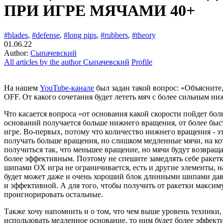
ПРИ ИГРЕ МЯЧАМИ 40+
#blades
,
#defense
,
#long pips
,
#rubbers
,
#theory
01.06.22
Author:
Сыпачевский
All articles by the author Сыпачевский
Profile
На нашем
YouTube-канале
был задан такой вопрос: «Объясните
OFF. От какого сочетания будет лететь мяч с более сильным н
Что касается вопроса «от основания какой скорости пойдет бо
оснований получается больше нижнего вращения, от более быст
игре. Во-первых, потому что количество нижнего вращения - эт
получать больше вращения, но слишком медленные мячи, на кото
получиться так, что меньшее вращение, но мячи будут возвращат
более эффективным. Поэтому не спешите замедлять себе ракет
шипами OX игра не ограничивается, есть и другие элементы, н
будет может даже и очень хороший блок длинными шипами давать
и эффективной. А для того, чтобы получить от ракетки максиму
проигнорировать остальные.
Также хочу напомнить и о том, что чем выше уровень техники,
использовать медленное основание, то ним будет более эффекти