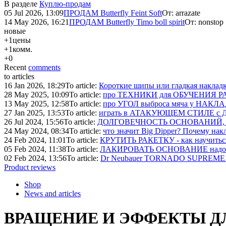
В разделе
Куплю-продам
05 Jul 2026, 13:09
ПРОДАМ Butterfly Feint Soft
От:
arrazate
14 May 2026, 16:21
ПРОДАМ Butterfly Timo boll spirit
От:
nonstop
новые
+1
цены
+1
комм.
+0
Recent
comments
to articles
16 Jan 2026, 18:29
To article:
Короткие шипы или гладкая накладк
28 May 2025, 10:09
To article:
про ТЕХНИКИ для ОБУЧЕНИЯ РАБО
13 May 2025, 12:58
To article:
про УГОЛ выброса мяча у НАКЛА
27 Jan 2025, 13:53
To article:
играть в АТАКУЮЩЕМ СТИЛЕ с Д
26 Jul 2024, 15:56
To article:
ДОЛГОВЕЧНОСТЬ ОСНОВАНИЙ, срок с
24 May 2024, 08:34
To article:
что значит Big Dipper? Почему на
24 Feb 2024, 11:01
To article:
КРУТИТЬ РАКЕТКУ - как научить
05 Feb 2024, 11:38
To article:
ЛАКИРОВАТЬ ОСНОВАНИЕ надо или
02 Feb 2024, 13:56
To article:
Dr Neubauer TORNADO SUPREME 
Product reviews
Shop
News and articles
ВРАЩЕНИЕ И ЭФФЕКТЫ Д