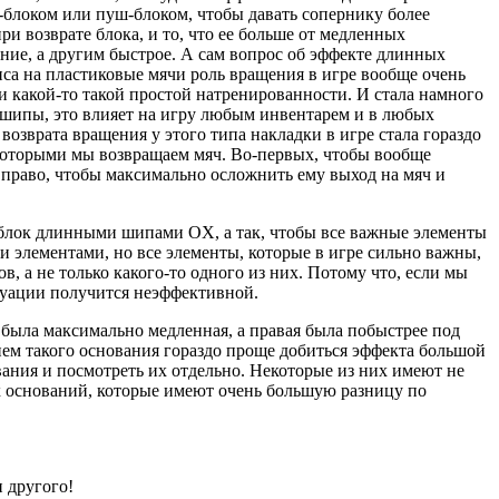
-блоком или пуш-блоком, чтобы давать сопернику более
ри возврате блока, и то, что ее больше от медленных
ние, а другим быстрое. А сам вопрос об эффекте длинных
иса на пластиковые мячи роль вращения в игре вообще очень
и какой-то такой простой натренированности. И стала намного
ые шипы, это влияет на игру любым инвентарем и в любых
возврата вращения у этого типа накладки в игре стала гораздо
 которыми мы возвращаем мяч. Во-первых, чтобы вообще
 вправо, чтобы максимально осложнить ему выход на мяч и
д блок длинными шипами OX, а так, чтобы все важные элементы
элементами, но все элементы, которые в игре сильно важны,
, а не только какого-то одного из них. Потому что, если мы
итуации получится неэффективной.
 была максимально медленная, а правая была побыстрее под
ием такого основания гораздо проще добиться эффекта большой
ания и посмотреть их отдельно. Некоторые из них имеют не
х оснований, которые имеют очень большую разницу по
 другого!