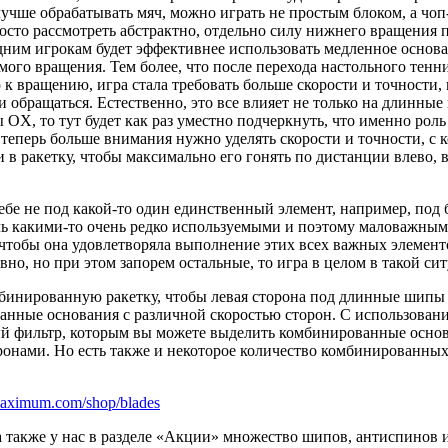
чше обрабатывать мяч, можно играть не простым блоком, а чоп
росто рассмотреть абстрактно, отдельно силу нижнего вращения п
дним игрокам будет эффективнее использовать медленное основа
мого вращения. Тем более, что после перехода настольного тенн
 вращению, игра стала требовать больше скорости и точности, 
ми обращаться. Естественно, это все влияет не только на длинн
OX, то тут будет как раз уместно подчеркнуть, что именно роль 
 теперь больше внимания нужно уделять скорости и точности, с
и в ракетку, чтобы максимально его гонять по дистанции влево,
себе не под какой-то один единственный элемент, например, по
 какими-то очень редко используемыми и поэтому маловажными 
 чтобы она удовлетворяла выполнение этих всех важных элементов
вно, но при этом запорем остальные, то игра в целом в такой с
омбинированную ракетку, чтобы левая сторона под длинные шипы
ванные основания с различной скоростью сторон. С использован
ный фильтр, которым вы можете выделить комбинированные основ
ронами. Но есть также и некоторое количество комбинированны
-maximum.com/shop/blades
а также у нас в разделе «Акции» множество шипов, антиспинов и