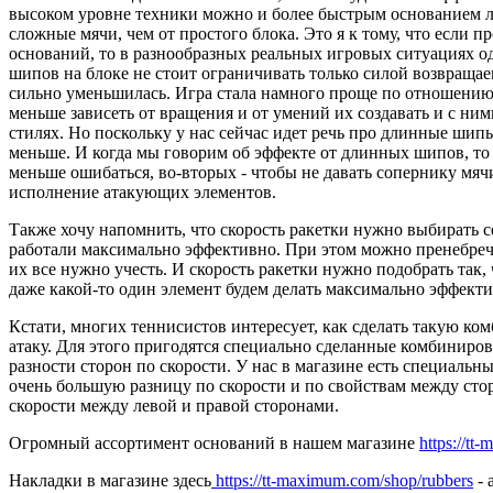
высоком уровне техники можно и более быстрым основанием лу
сложные мячи, чем от простого блока. Это я к тому, что если п
оснований, то в разнообразных реальных игровых ситуациях о
шипов на блоке не стоит ограничивать только силой возвращае
сильно уменьшилась. Игра стала намного проще по отношению к
меньше зависеть от вращения и от умений их создавать и с ни
стилях. Но поскольку у нас сейчас идет речь про длинные шипы 
меньше. И когда мы говорим об эффекте от длинных шипов, то
меньше ошибаться, во-вторых - чтобы не давать сопернику мяч
исполнение атакующих элементов.
Также хочу напомнить, что скорость ракетки нужно выбирать 
работали максимально эффективно. При этом можно пренебречь
их все нужно учесть. И скорость ракетки нужно подобрать так,
даже какой-то один элемент будем делать максимально эффекти
Кстати, многих теннисистов интересует, как сделать такую к
атаку. Для этого пригодятся специально сделанные комбиниро
разности сторон по скорости. У нас в магазине есть специаль
очень большую разницу по скорости и по свойствам между сто
скорости между левой и правой сторонами.
Огромный ассортимент оснований в нашем магазине
https://tt
Накладки в магазине здесь
https://tt-maximum.com/shop/rubbers
- 