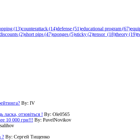
opping (13)
counterattack (14)
defense (51)
educational program (67)
equi
discounts (2)
short pips (47)
sponges (5)
sticky (2)
tensor (18)
theory (19)
t
рейтинга?
By:
IV
 ласка, отзовіться !
By:
Ole0565
е 10 000 грн!!!
By:
PavelNovikov
salihov
 ?
By:
Сергей Тищенко