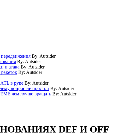
 передвижения
By:
Autsider
нования
By:
Autsider
 и атака
By:
Autsider
 ракеток
By:
Autsider
АТЬ в руке
By:
Autsider
му вопрос не простой
By:
Autsider
ME чем лучше вращать
By:
Autsider
НОВАНИЯХ DEF И OFF