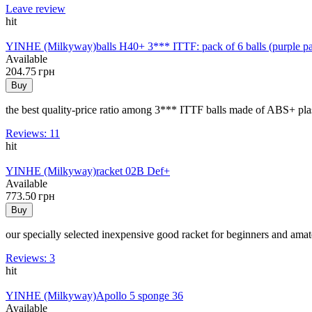
Leave review
hit
YINHE (Milkyway)
balls H40+ 3*** ITTF: pack of 6 balls (purple p
Available
204.75 грн
Buy
the best quality-price ratio among 3*** ITTF balls made of ABS+ pla
Reviews: 11
hit
YINHE (Milkyway)
racket 02B Def+
Available
773.50 грн
Buy
our specially selected inexpensive good racket for beginners and amat
Reviews: 3
hit
YINHE (Milkyway)
Apollo 5 sponge 36
Available