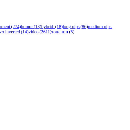
pment (274)
humor (13)
hybrid (18)
long pips (86)
medium pips
wo inverted (14)
video (2611)
топспин (5)