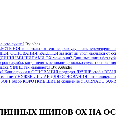
а, что лучше?
By:
vbnz
ТЕ НОГ в настольном теннисе, как улучшить перемещения и
ДКИ, ОСНОВАНИЯ, РАКЕТКИ зависит ли угол накладки от ос
ЛИННЫМИ ШИПАМИ OX можно ли? Длинные шипы без губки
лужбы, когда менять основание, сколько служат основания
кладка YINHE так называется
By:
Autsider
ся? Какие ручки и ОСНОВАНИЯ подходят ЛУЧШЕ чтобы ВРАЩ
 нет? НУЖЕН ЛИ ЛАК ДЛЯ ОСНОВАНИЯ - что влияет, поче
SOFT обзор КОРОТКИЕ ШИПЫ сравнение с TORNADO SUPRE
ЛИННЫХ ШИПОВ ОХ НА ОС