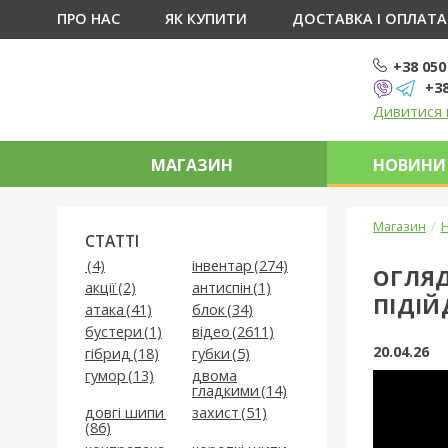
ПРО НАС
ЯК КУПИТИ
ДОСТАВКА І ОПЛАТА
+38 050
+38
Дивитися 
МАГАЗИН
НОВИНИ 
Магазин
Н
CТАТТІ
(4)
інвентар (274)
ОГЛЯД
акції (2)
антиспін (1)
ПІДІЙ
атака (41)
блок (34)
бустери (1)
відео (2611)
20.04.26
гібрид (18)
губки (5)
гумор (13)
двома
гладкими (14)
довгі шипи
захист (51)
(86)