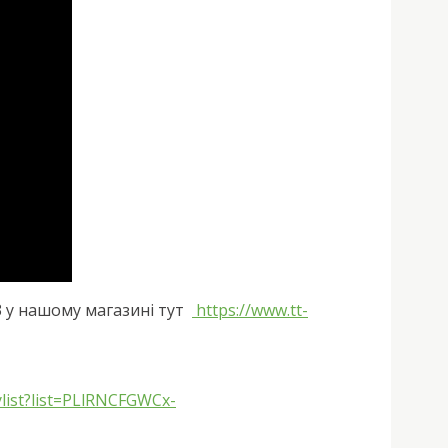
3 у нашому магазині тут
https://www.tt-
list?list=PLlRNCFGWCx-