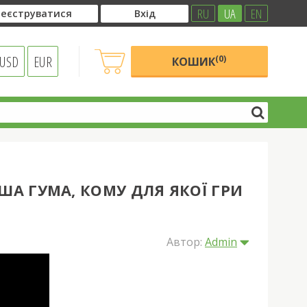
RU
UA
EN
еєструватися
Вхід
USD
EUR
(0)
КОШИК
ОША ГУМА, КОМУ ДЛЯ ЯКОЇ ГРИ
Автор:
Admin