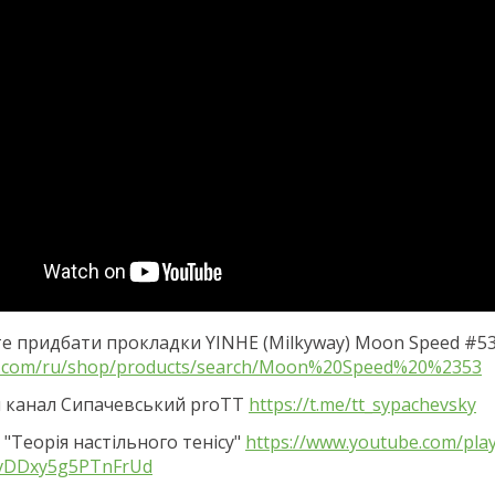
е придбати прокладки YINHE (Milkyway) Moon Speed #5
com/ru/shop/products/search/Moon%20Speed%20%2353
 канал Сипачевський proTT
https://t.me/tt_sypachevsky
"Теорія настільного тенісу"
https://www.youtube.com/play
vDDxy5g5PTnFrUd