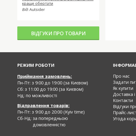
краще обертати
Від:
Autsider
ВІДГУКИ ПРО ТОВАРИ
РЕЖИМ РОБОТИ
IНФОРМА
Про нас
Приймання замовлень:
Задати пи
Пн-Пт: з 9:00 до 19:00 (за Києвом)
Як купити
Cб: з 11:00 до 19:00 (за Києвом)
Доставка і
Нд: по можливості
Контакти
Відправлення товарів:
Відгуки п
Пн-Пт: з 9:00 до 20:00 (Kyiv time)
Прайс-лис
Cб-Нд:
за попередньою
Угода кор
домовленністю