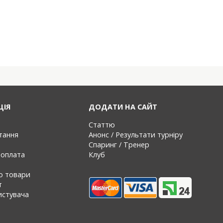
ЦІЯ
ДОДАТИ НА САЙТ
Статтю
тання
Анонс / Результати турніру
Спаринг / Тренер
 оплата
Клуб
ро товари
т
истувача