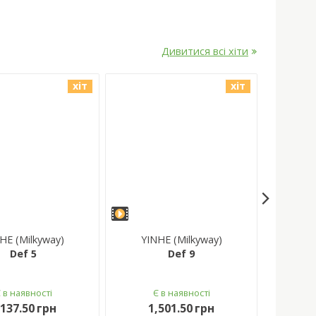
Дивитися всі хіти
хіт
хіт
HE (Milkyway)
YINHE (Milkyway)
Def 5
Def 9
Є в наявності
Є в наявності
,137.50 грн
1,501.50 грн