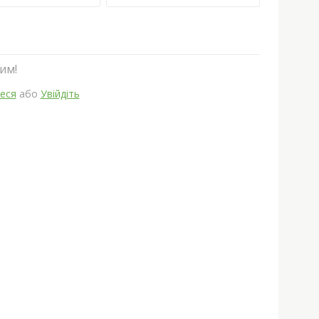
им!
еся
або
Увійдіть