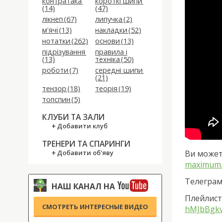
контратака
короткі шипи
(14)
(47)
лікнеп (67)
липучка (2)
м'ячі (13)
накладки (52)
нотатки (262)
основи (13)
підрізування
правила і
(13)
техніка (50)
роботи (7)
середні шипи
(21)
тензор (18)
теорія (19)
топспин (5)
КЛУБИ ТА ЗАЛИ
Добавити клуб
ТРЕНЕРИ ТА СПАРИНГИ
Ви может
Добавити об'яву
maximum.
Телеграм
НАШ КАНАЛ НА
Плейлист 
СМОТРЕТЬ ИНТЕРЕСНЫЕ ВИДЕО
hMJbBgk