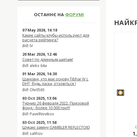
ОСТАННЄ НА
ФОРУМІ
НАЙК
07 May 2026, 16:18
Какие сайты клубы используют для
расчета рейтинга?
Від:
IV
20 Mar 2026, 12:46
Совет по длинным шипам!
Від:
aleks 64a
01 Mar 2026, 16:30
Шановні, хто має основу Tibhar IV L
DHT, будь ласка, отзовіться !
Від:
Ole0565
03 Oct 2025, 13:06
Турнир 26 февраля 2022. Призовой
фонд - более 10 000 грн!!!
Від:
PavelNovikov
03 Oct 2025, 11:58
Шукаю заміну GAMBLER REFLECTOID
1
Від:
salihov