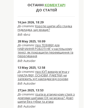
ОСТАННІ
КОМЕНТАРІ
ДО СТАТЕЙ
16 Jan 2026, 18:29
До статті:
Короткі шипи або гладка
підкладка, що краще?
Від:
vbnz
28 May 2025, 10:09
До статті:
про ТЕХНІКИ для
НАВЧАННЯ РОБОТІ НІГ у настільному
тенісі, як покращити переміщення та
пересування
Від:
Autsider
13 May 2025, 12:58
До статті:
про КУТ викиду м'яча у
НАКЛАДКИ, ОСНОВИ, РАКЕТКИ чи
залежить кут накладки від основи
Від:
Autsider
27 Jan 2025, 13:53
До статті:
грати в атакуючому стилі з
довгими шипами OX чи можна? Довгі
шипи без губки та атака
Від:
Autsider