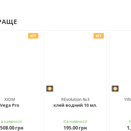
РАЩЕ
хіт
хіт
XIOM
REvolution №3
YIN
Vega Pro
клей водний 10 мл.
Є в наявності
Є в наявності
,508.00 грн
195.00 грн
1