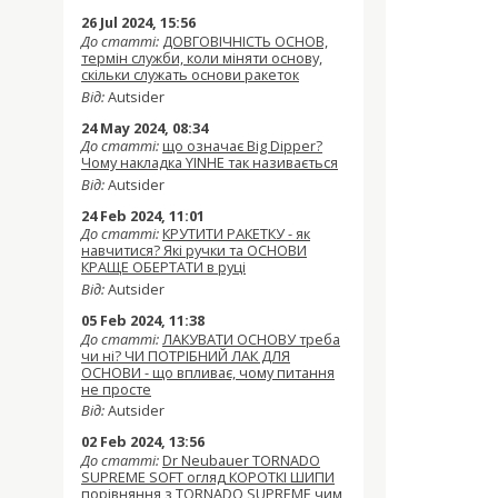
26 Jul 2024, 15:56
До статті:
ДОВГОВІЧНІСТЬ ОСНОВ,
термін служби, коли міняти основу,
скільки служать основи ракеток
Від:
Autsider
24 May 2024, 08:34
До статті:
що означає Big Dipper?
Чому накладка YINHE так називається
Від:
Autsider
24 Feb 2024, 11:01
До статті:
КРУТИТИ РАКЕТКУ - як
навчитися? Які ручки та ОСНОВИ
КРАЩЕ ОБЕРТАТИ в руці
Від:
Autsider
05 Feb 2024, 11:38
До статті:
ЛАКУВАТИ ОСНОВУ треба
чи ні? ЧИ ПОТРІБНИЙ ЛАК ДЛЯ
ОСНОВИ - що впливає, чому питання
не просте
Від:
Autsider
02 Feb 2024, 13:56
До статті:
Dr Neubauer TORNADO
SUPREME SOFT огляд КОРОТКІ ШИПИ
порівняння з TORNADO SUPREME чим