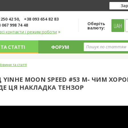
Зар
 250 42 50
+38 093 654 82 83
Оберіть
UAH
 067 998 74 48
валюту:
всі контакти і режим роботи
ТА СТАТТІ
ФОРУМ
овини та статті
 YINHE MOON SPEED ​​#53 M- ЧИМ ХОР
ДЕ ЦЯ НАКЛАДКА ТЕНЗОР