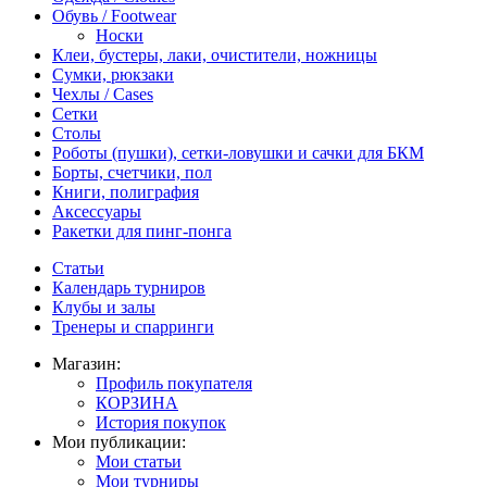
Обувь / Footwear
Носки
Клеи, бустеры, лаки, очистители, ножницы
Сумки, рюкзаки
Чехлы / Cases
Сетки
Столы
Роботы (пушки), сетки-ловушки и сачки для БКМ
Борты, счетчики, пол
Книги, полиграфия
Аксессуары
Ракетки для пинг-понга
Статьи
Календарь турниров
Клубы и залы
Тренеры и спарринги
Магазин:
Профиль покупателя
КОРЗИНА
История покупок
Мои публикации:
Мои статьи
Мои турниры