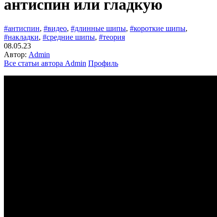
антиспин или гладкую
#антиспин
,
#видео
,
#длинные шипы
,
#короткие шипы
,
#накладки
,
#средние шипы
,
#теория
08.05.23
Автор:
Admin
Все статьи автора Admin
Профиль