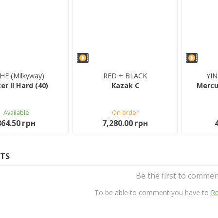
HE (Milkyway)
RED + BLACK
YIN
ter II Hard (40)
Kazak C
Mercur
Available
on order
864.50 грн
7,280.00 грн
TS
Be the first to commen
To be able to comment you have to
Re