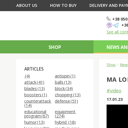
ABOUT US
HOW TO BUY
DELIVERY AND PA
+38 050
+38
See all con
SHOP
NEWS AN
Shop
News
ARTICLES
(4)
antispin (1)
MA LO
attack (41)
balls (13)
blades (13)
block (34)
#video
boosters (1)
chopping (13)
17.01.23
counterattack
defense (51)
(14)
educational
equipment
program (67)
(274)
humor (13)
hybrid (18)