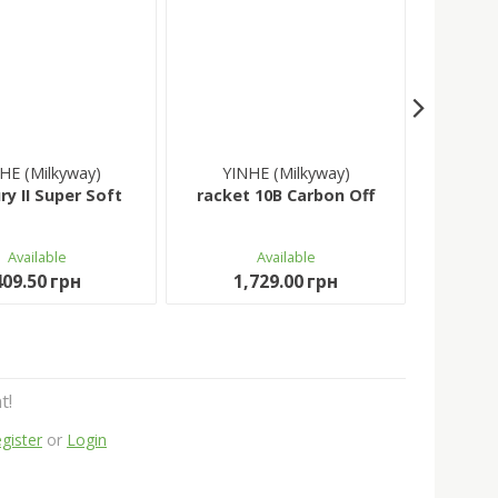
HE (Milkyway)
YINHE (Milkyway)
y II Super Soft
racket 10B Carbon Off
Available
Available
409.50 грн
1,729.00 грн
t!
gister
or
Login