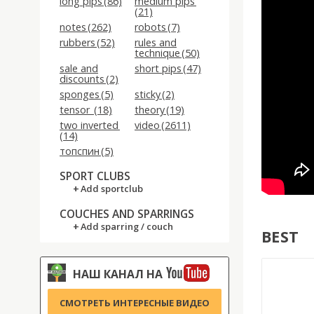
long pips (86)
medium pips
(21)
notes (262)
robots (7)
rubbers (52)
rules and
technique (50)
sale and
short pips (47)
discounts (2)
sponges (5)
sticky (2)
tensor (18)
theory (19)
two inverted
video (2611)
(14)
топспин (5)
SPORT CLUBS
Add sportclub
COUCHES AND SPARRINGS
Add sparring / couch
BEST
НАШ КАНАЛ НА
СМОТРЕТЬ ИНТЕРЕСНЫЕ ВИДЕО