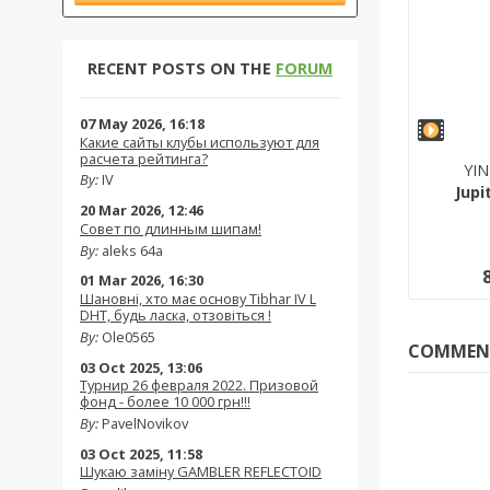
RECENT POSTS ON THE
FORUM
07 May 2026, 16:18
Какие сайты клубы используют для
расчета рейтинга?
YIN
By:
IV
Jupi
20 Mar 2026, 12:46
Совет по длинным шипам!
By:
aleks 64a
01 Mar 2026, 16:30
Шановні, хто має основу Tibhar IV L
DHT, будь ласка, отзовіться !
By:
Ole0565
COMMEN
03 Oct 2025, 13:06
Турнир 26 февраля 2022. Призовой
фонд - более 10 000 грн!!!
By:
PavelNovikov
03 Oct 2025, 11:58
Шукаю заміну GAMBLER REFLECTOID