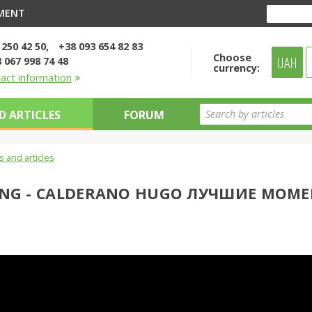
YMENT
 250 42 50
+38 093 654 82 83
Choose
UAH
 067 998 74 48
currency:
tact information
D ARTICLES
FORUM
 and articles
NG - CALDERANO HUGO ЛУЧШИЕ МОМ