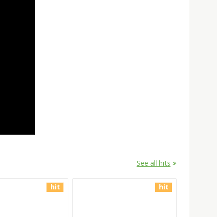
See all hits
hit
hit