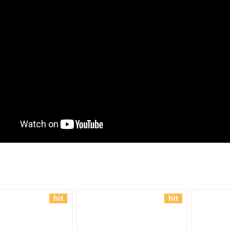
hit
hit