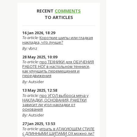
RECENT
COMMENTS
TO ARTICLES
16 Jan 2026, 18:29
To article:
Короткие шипы или гладкая
накладка, что лучше?
By:
vbnz
28 May 2025, 10:09
To article:
про ТЕХНИКИ для ОБУЧЕНИЯ
РАБОТЕ НОГ в настольном теннисе,
как улучшить перемещения и
передвижения
By:
Autsider
13 May 2025, 12:58
To article:
про УГОЛ выброса мяча у
НАКЛАДКИ, ОСНОВАНИЯ, РАКЕТКИ
зависит ли угол накладки от
основания
By:
Autsider
27 Jan 2025, 13:53
To article:
играть в АТАКУЮЩЕМ СТИЛЕ
с ДЛИННЫМИ ШИПАМИ OX можно ли?