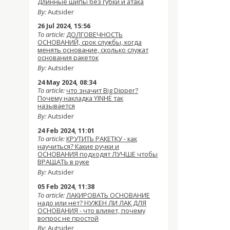
Длинные шипы без губки и атака
By:
Autsider
26 Jul 2024, 15:56
To article:
ДОЛГОВЕЧНОСТЬ
ОСНОВАНИЙ, срок службы, когда
менять основание, сколько служат
основания ракеток
By:
Autsider
24 May 2024, 08:34
To article:
что значит Big Dipper?
Почему накладка YINHE так
называется
By:
Autsider
24 Feb 2024, 11:01
To article:
КРУТИТЬ РАКЕТКУ - как
научиться? Какие ручки и
ОСНОВАНИЯ подходят ЛУЧШЕ чтобы
ВРАЩАТЬ в руке
By:
Autsider
05 Feb 2024, 11:38
To article:
ЛАКИРОВАТЬ ОСНОВАНИЕ
надо или нет? НУЖЕН ЛИ ЛАК ДЛЯ
ОСНОВАНИЯ - что влияет, почему
вопрос не простой
By:
Autsider