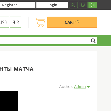
RU
UA
EN
Register
Login
USD
EUR
(0)
CART
ЕНТЫ МАТЧА
Author:
Admin