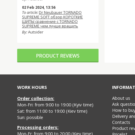
02 Feb 2024, 13:56
To article:
Dr Neubauer TORNADO
SUPREME SOFT обзор КОРОТКИЕ
ШИПЫ сравнение с TORNADO
SUPREME чем лучше вращать
By:
Autsider
PRODUCT REVIEWS
WORK HOURS
INFORMAT
About us
Order collection:
Ask questi
Mon-Fri: from 9:00 to 19:00 (Kyiv time)
How to bu
Sat: from 11:00 to 19:00 (Kiev time)
Delivery a
Sun: possible
Contacts
Processing orders:
Product re
Mon-Fr: from 9:00 to 20:00 (Kiev time)
Pricelist