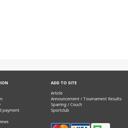
ION
ADD TO SITE
Article
on
Announcement / Tournament Results
y
Sparring / Couch
nd payment
Sportclub
views