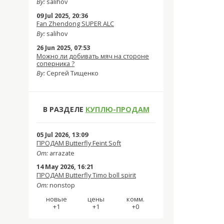
By:
salihov
09 Jul 2025, 20:36
Fan Zhendong SUPER ALC
By:
salihov
26 Jun 2025, 07:53
Можно ли добивать мяч на стороне
соперника ?
By:
Сергей Тищенко
В РАЗДЕЛЕ
КУПЛЮ-ПРОДАМ
05 Jul 2026, 13:09
ПРОДАМ Butterfly Feint Soft
От:
arrazate
14 May 2026, 16:21
ПРОДАМ Butterfly Timo boll spirit
От:
nonstop
новые
цены
комм.
+1
+1
+0